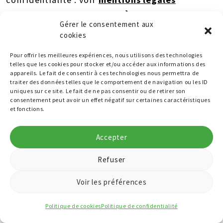
ARTICLE 4 : QUI A ACCÈS AUX
Gérer le consentement aux
DONNÉES ?
cookies
Des données personnelles sont stockées par le
Pour offrir les meilleures expériences, nous utilisons des technologies
responsable du traitement, ainsi que par
telles que les cookies pour stocker et/ou accéder aux informations des
l’hébergeur (voir
mentions légales
) et certains
appareils. Le fait de consentir à ces technologies nous permettra de
traiter des données telles que le comportement de navigation ou les ID
sous-traitants qui nous apportent un service
uniques sur ce site. Le fait de ne pas consentir ou de retirer son
dans le cadre de notre activité (liste actuelle :
consentement peut avoir un effet négatif sur certaines caractéristiques
et fonctions.
Sarbacane utile à l’édition et à la gestion de nos
newsletters électroniques)
Accepter
Dans l’éventualité où notre société était
acquise ou fusionnée à une autre, vos
Refuser
informations pourraient être automatiquement
Voir les préférences
transmises aux nouveaux acquéreurs si ceux-ci
reprennent les mêmes activités.
Politique de cookies
Politique de confidentialité
ARTICLE 5. BASES LÉGALES DES